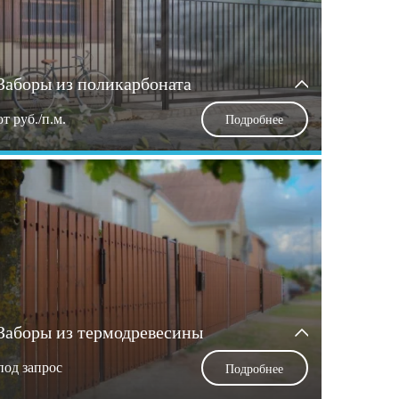
Заборы из поликарбоната
от
руб./п.м.
Подробнее
Заборы из термодревесины
под запрос
Подробнее