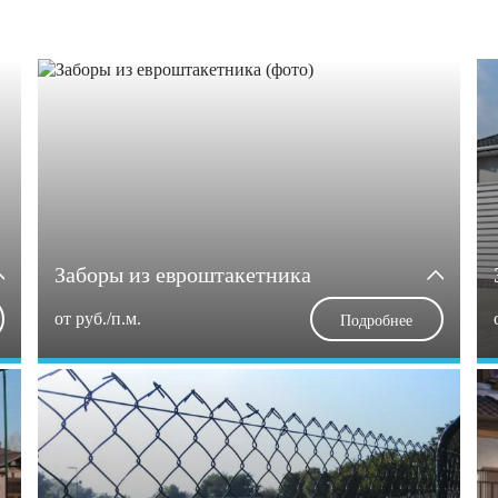
Заборы из евроштакетника
от
руб./п.м.
Подробнее